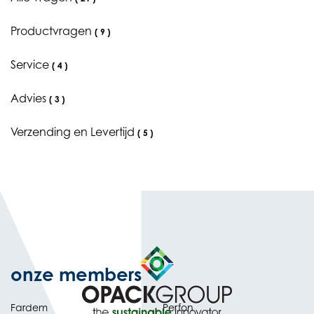
Productvragen
(
9
)
Service
(
4
)
Advies
(
3
)
Verzending en Levertijd
(
5
)
onze members
Fardem
Perfon