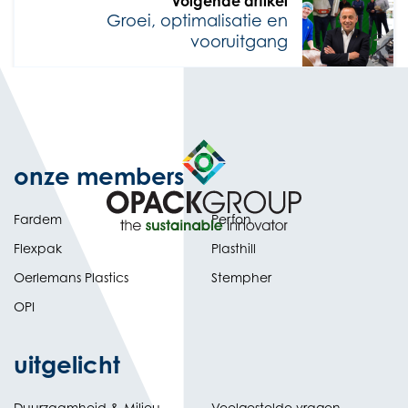
Volgende artikel
Groei, optimalisatie en
vooruitgang
onze members
Fardem
Perfon
Flexpak
Plasthill
Oerlemans Plastics
Stempher
OPI
uitgelicht
Duurzaamheid & Milieu
Veelgestelde vragen