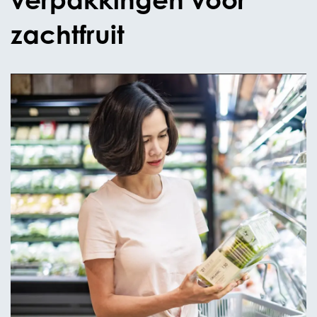
zachtfruit
De basis ligt in expertise voor de
verpakkingsproducten topseal, flowpack,
tussenlegvellen, BOPP en PET-folie. Samen met
verpakkingspartners voor vaste verpakkingsvormen
zoals het Pakhuys, biedt het bedrijf een complete
oplossing voor vers fruit productaanbod in het
winkelschap. De materialen die gebruikt worden zijn
recyclebaar en dragen bij aan het verlengen van de
houdbaarheid van vers fruit
Als onderdeel van de OPACKGROUP, die in totaal
zeven fabrikanten omvat, kan Perfon een compleet