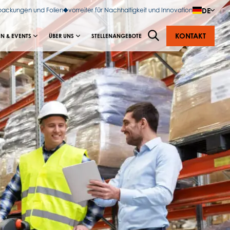
DE
rpackungen und Folien
vorreiter für Nachhaltigkeit und Innovation
KONTAKT
N & EVENTS
ÜBER UNS
STELLENANGEBOTE