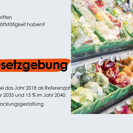
iften
tstätigkeit haben?
esetzgebung
obei das Jahr 2018 als Referenzjahr dient. Bis 2030 muss d
hr 2035 und 15 % im Jahr 2040.
packungsgestaltung