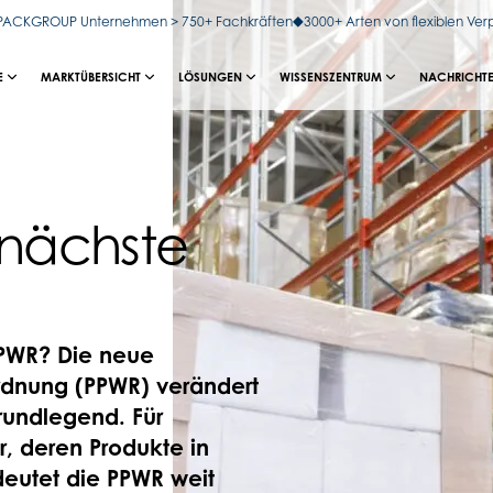
OPACKGROUP Unternehmen > 750+ Fachkräften
3000+ Arten von flexiblen Ve
E
MARKTÜBERSICHT
LÖSUNGEN
WISSENSZENTRUM
NACHRICHTE
nächste
 PPWR? Die neue
dnung (PPWR) verändert
rundlegend. Für
, deren Produkte in
deutet die PPWR weit