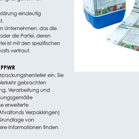
klärung eindeutig
t.
dem Unternehmen, das die
oder die Partei, deren
i ist mit den spezifischen
lts vertraut.
ß PPWR
rpackungshersteller ein. Sie
 Verkehr gebrachten
ung, Verarbeitung und
rdnungsgemäße
e erweiterte
 Afvalfonds Verpakkingen)
r Grundlage von
ere Informationen finden