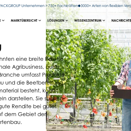
OPACKGROUP Unternehmen > 750+ Fachkräften
3000+ Arten von flexiblen Ve
E
MARKTÜBERSICHT
LÖSUNGEN
WISSENSZENTRUM
NACHRICHTE
u
nten eine breite Palette
nale Agribusiness, auch
 Branche umfasst Produkte
u und die Beetbereitung.
aterial besteht, kann
ln darstellen. Sie suchen
gute Rendite bei guter
 auf dem Gebiet der
artenbau.