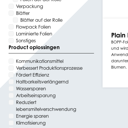
Verpackung
Blätter
Blätter auf der Rolle
Flowpack Folien
Laminierte Folien
Plain
Sonstiges
BOPP-Fol
Product oplossingen
und wird 
Anwendu
Kommunikationsmittel
darunte
Blumen.
Verbessert Produktionsprozesse
Fördert Effizienz
Haltbarkeitsverlängernd
Wassersparen
Arbeitseinsparung
Reduziert
lebensmitelverschwendung
Energie sparen
Klimatisierung