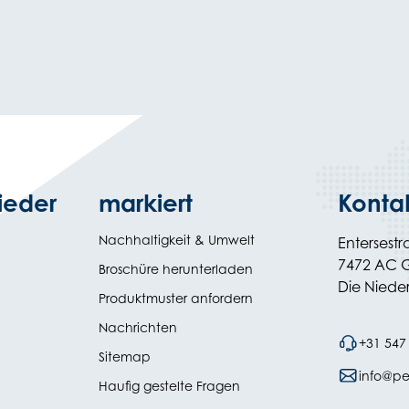
ieder
markiert
Konta
Nachhaltigkeit & Umwelt
Entersestr
7472 AC 
(opens
Broschüre herunterladen
in
Die Niede
Produktmuster anfordern
new
tab)
Nachrichten
+31 547
Sitemap
info@pe
Haufig gestelte Fragen