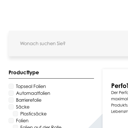
Producttype
Perfo
Topseal Folien
Der Perfo
Automaatfolien
maximale
Barrierefolie
Produkts
Säcke
Lebensm
Plasticsäcke
Folien
Folien auf der Rolle