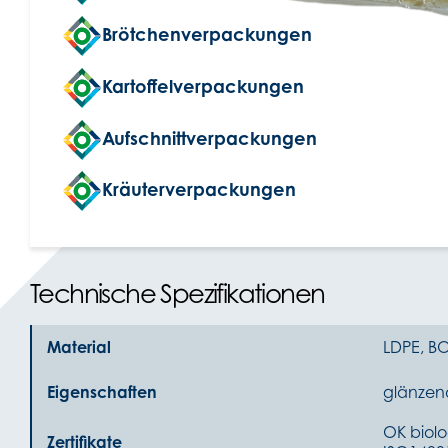
Brötchenverpackungen
Kartoffelverpackungen
Aufschnittverpackungen
Kräuterverpackungen
Technische Spezifikationen
Material
LDPE, BO
Eigenschaften
glänzend
OK biolo
Zertifikate