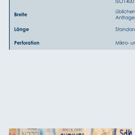
ISO1400
üblicher
Breite
Anfrage
Länge
Standar
Perforation
Mikro- u