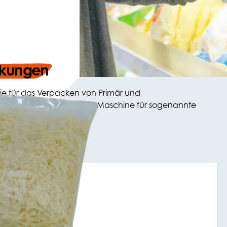
ckungen
die für das Verpacken von Primär und
Flowpacker ist die ideale Maschine für sogenannte