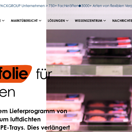
OPACKGROUP Unternehmen > 750+ Fachkräften
3000+ Arten von flexiblen Ve
E
MARKTÜBERSICHT
LÖSUNGEN
WISSENSZENTRUM
NACHRICHTE
folie
für
gen
 dem Lieferprogramm von
zum luftdichten
PE-Trays. Dies verlängert