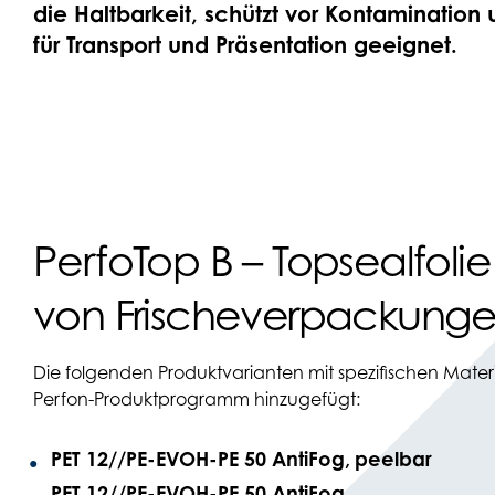
die Haltbarkeit, schützt vor Kontaminatio
für Transport und Präsentation geeignet.
PerfoTop B – Topsealfoli
von Frischeverpackunge
Die folgenden Produktvarianten mit spezifischen Mate
Perfon-Produktprogramm hinzugefügt:
PET 12//PE-EVOH-PE 50 AntiFog,
peelbar
PET 12//PE-EVOH-PE 50 AntiFog