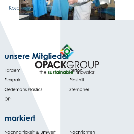
Koscher-Zertifikat
unsere Mitglieder
Fardem
Perfon
Flexpak
Plasthill
Oerlemans Plastics
Stempher
OPI
markiert
Nachhaltigkeit & Umwelt
Nachrichten