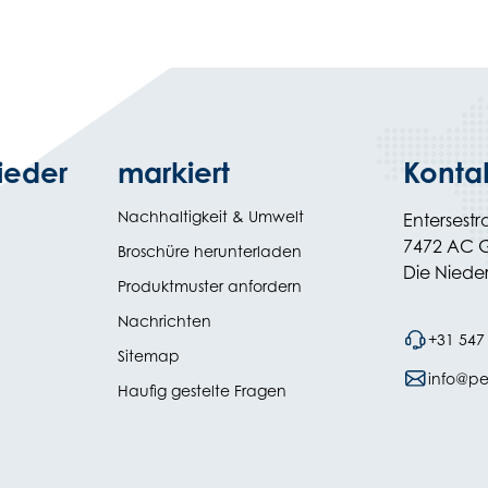
ieder
markiert
Konta
Nachhaltigkeit & Umwelt
Entersestr
7472 AC 
(opens
Broschüre herunterladen
in
Die Niede
Produktmuster anfordern
new
tab)
Nachrichten
+31 547
Sitemap
info@pe
Haufig gestelte Fragen