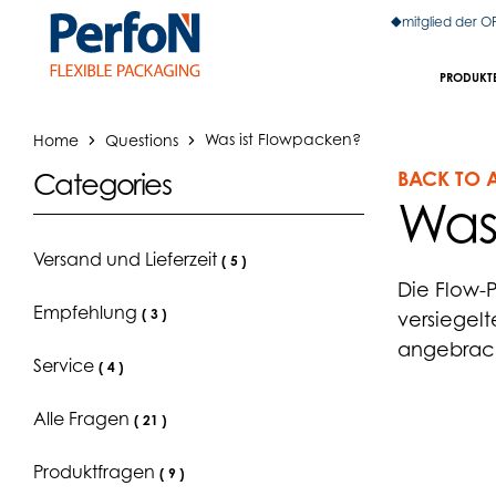
mitglied der 
PRODUKT
Home
Questions
Was ist Flowpacken?
BACK TO 
Categories
Was
Versand und Lieferzeit
(
5
)
Die Flow-P
Empfehlung
(
3
)
versiegel
angebracht
Service
(
4
)
Alle Fragen
(
21
)
Produktfragen
(
9
)