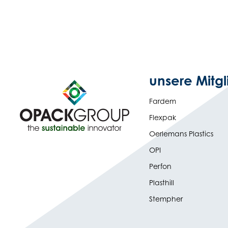
unsere Mitgl
Fardem
Flexpak
Oerlemans Plastics
OPI
Perfon
Plasthill
Stempher