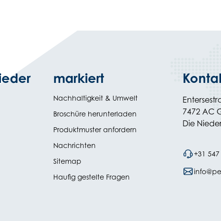
ieder
markiert
Konta
Nachhaltigkeit & Umwelt
Entersestr
7472 AC 
(opens
Broschüre herunterladen
in
Die Niede
Produktmuster anfordern
new
tab)
Nachrichten
+31 547
Sitemap
info@pe
Haufig gestelte Fragen