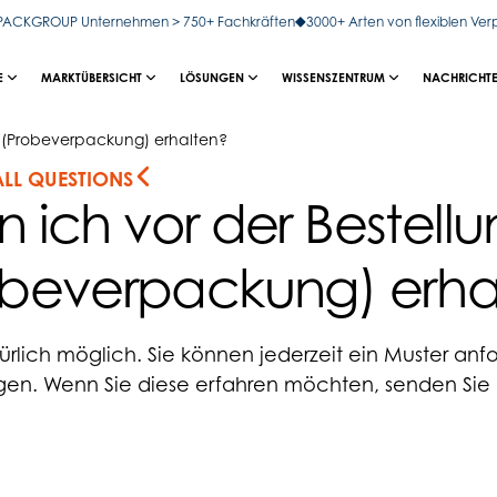
OPACKGROUP Unternehmen > 750+ Fachkräften
3000+ Arten von flexiblen Ve
E
MARKTÜBERSICHT
LÖSUNGEN
WISSENSZENTRUM
NACHRICHTE
r (Probeverpackung) erhalten?
ALL QUESTIONS
 ich vor der Bestellu
obeverpackung) erha
türlich möglich. Sie können jederzeit ein Muster an
en. Wenn Sie diese erfahren möchten, senden Sie un