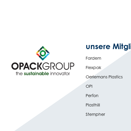
unsere Mitgl
Fardem
Flexpak
Oerlemans Plastics
OPI
Perfon
Plasthill
Stempher