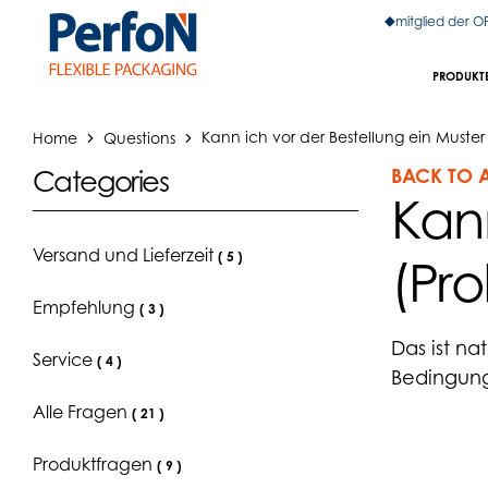
mitglied der 
PRODUKT
Home
Questions
Kann ich vor der Bestellung ein Muste
BACK TO 
Categories
Kann
Versand und Lieferzeit
(
5
)
(Pr
Empfehlung
(
3
)
Das ist na
Service
(
4
)
Bedingung
Alle Fragen
(
21
)
Produktfragen
(
9
)